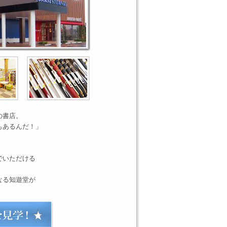
の書店。
もあるんだ！」
でいただける
なる知遊堂が